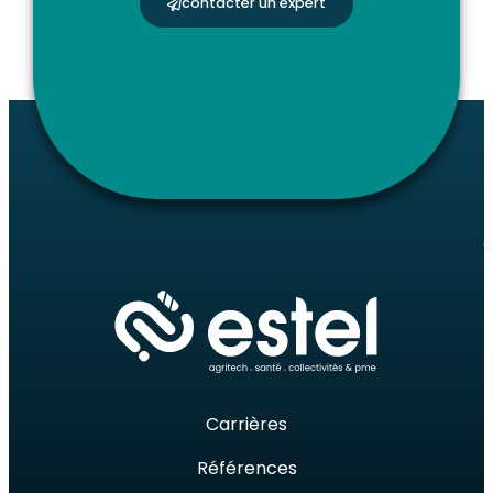
contacter un expert
©
Carrières
Références