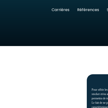
Carrières
Références
Pour offrir le
stocker et/ou 
permettra de t
Le fait de ne 
caractéristique