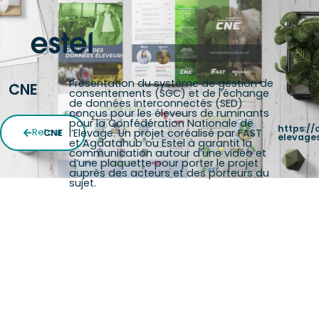
Présentation du système de gestion de
CNE
consentements (SGC) et de l’échange
de données interconnectés (SED)
conçus pour les éleveurs de ruminants
pour la Confédération Nationale de
https://
l’Elevage. Un projet coréalisé par FAST
Retour
CNE
elevage
et Agdatahub ou Estel à garantit la
communication autour d’une vidéo et
d’une plaquette pour porter le projet
auprès des acteurs et des porteurs du
sujet.