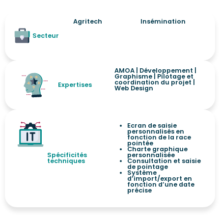
Agritech
Insémination
Secteur
AMOA
|
Développement
|
Graphisme
|
Pilotage et
coordination du projet
|
Expertises
Web Design
Ecran de saisie
personnalisés en
fonction de la race
pointée
Charte graphique
Spécificités
personnalisée
techniques
Consultation et saisie
de pointage
Système
d’import/export en
fonction d’une date
précise