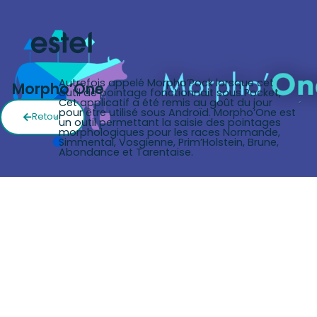
Autrefois appelé Morpho’Pock lorsque cet
Morpho’One
outil de pointage fonctionnait sous Pocket,
Cet applicatif a été remis au goût du jour
pour être utilisé sous Androïd. Morpho’One est
Retour
un outil permettant la saisie des pointages
morphologiques pour les races Normande,
Simmental, Vosgienne, Prim’Holstein, Brune,
Abondance et Tarentaise.