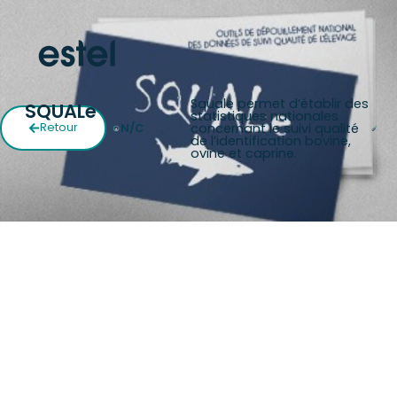
Squale permet d’établir des
SQUALe
statistiques nationales
concernant le suivi qualité
Retour
N/C
de l’identification bovine,
ovine et caprine.