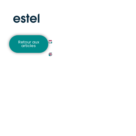
28 septembre
Retour aux
2017
articles
Actualités
Estel
,
Agritech
Et si le
marché
bio
passait
à l’air
du
numérique
?