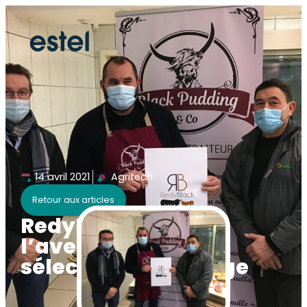
14 avril 2021
Agritech
Retour aux articles
RedyBlack où
l’aventure d’une
sélection de prestige